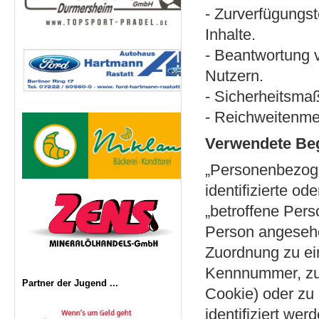
- Zurverfügungs
Inhalte.
- Beantwortung 
Nutzern.
- Sicherheitsm
- Reichweitenm
Verwendete Begr
„Personenbezogen
identifizierte od
„betroffene Perso
Person angesehen
Zuordnung zu ei
Kennnummer, zu 
Partner der Jugend ...
Cookie) oder z
identifiziert we