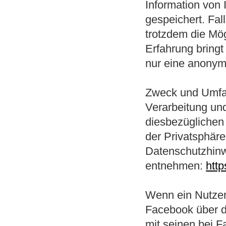
Information von 
gespeichert. Fal
trotzdem die Mög
Erfahrung bringt
nur eine anonymi
Zweck und Umfan
Verarbeitung un
diesbezüglichen
der Privatsphäre
Datenschutzhin
entnehmen:
htt
Wenn ein Nutzer
Facebook über d
mit seinen bei F