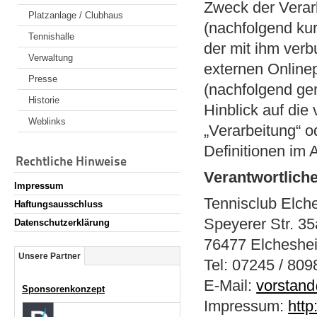
Zweck der Vera
Platzanlage / Clubhaus
(nachfolgend ku
Tennishalle
der mit ihm ver
Verwaltung
externen Onlinep
Presse
(nachfolgend ge
Historie
Hinblick auf die
Weblinks
„Verarbeitung“ o
Definitionen im
Rechtliche Hinweise
Verantwortlich
Impressum
Tennisclub Elche
Haftungsausschluss
Speyerer Str. 35
Datenschutzerklärung
76477 Elcheshei
Unsere Partner
Tel: 07245 / 80
E-Mail:
vorstand
Sponsorenkonzept
Impressum:
http