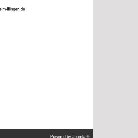
im-illingen.de
Powered by
Joomla!®