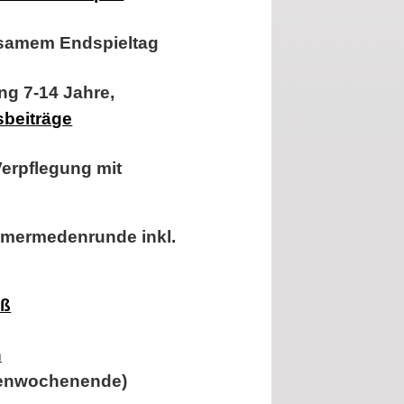
samem Endspieltag
ng 7-14 Jahre,
sbeiträge
Verpflegung mit
mmermedenrunde inkl.
aß
n
ttenwochenende)