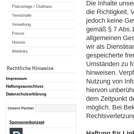
Die Inhalte unser
Platzanlage / Clubhaus
die Richtigkeit, 
Tennishalle
jedoch keine Ge
Verwaltung
gemäß § 7 Abs.1
Presse
allgemeinen Ges
Historie
wir als Dienstean
Weblinks
gespeicherte fr
Umständen zu for
Rechtliche Hinweise
hinweisen. Verpf
Impressum
Nutzung von Inf
Haftungsausschluss
hiervon unberühr
Datenschutzerklärung
dem Zeitpunkt d
möglich. Bei Be
Unsere Partner
Rechtsverletzun
Sponsorenkonzept
Haftung für Lin