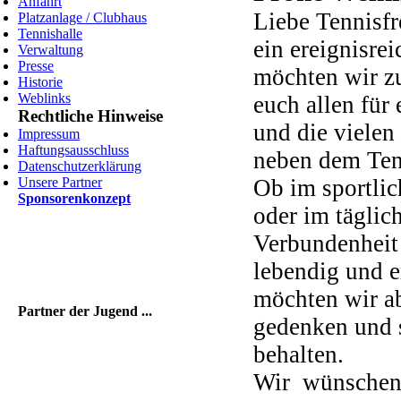
Anfahrt
Liebe Tennisf
Platzanlage / Clubhaus
Tennishalle
ein ereignisre
Verwaltung
Presse
möchten wir z
Historie
Weblinks
euch allen für
Rechtliche Hinweise
und die viele
Impressum
Haftungsausschluss
neben dem Ten
Datenschutzerklärung
Unsere Partner
Ob im sportlic
Sponsorenkonzept
oder im täglic
Verbundenheit 
lebendig und e
möchten wir ab
Partner der Jugend ...
gedenken und s
behalten.
Wir wünschen 