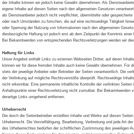
der Inhalte können wir jedoch keine Gewähr übernehmen. Als Diensteanbiet
eigene Inhalte auf diesen Seiten nach den allgemeinen Gesetzen verantwort
als Diensteanbieter jedoch nicht verpflichtet, übermittelte oder gespeicher
oder nach Umständen zu forschen, die auf eine rechtswidrige Tätigkeit hinw
oder Sperrung der Nutzung von Informationen nach den allgemeinen Gesetze
diesbezügliche Haftung ist jedoch erst ab dem Zeitpunkt der Kenntnis einer
Bei Bekanntwerden von entsprechenden Rechtsverletzungen werden wir dies
Haftung für Links
Unser Angebot enthält Links zu externen Webseiten Dritter, auf deren Inhalt
können wir für diese fremden Inhalte auch keine Gewähr übernehmen. Für die 
stets der jeweilige Anbieter oder Betreiber der Seiten verantwortlich. Die ve
der Verlinkung auf mögliche Rechtsverstöße überprüft. Rechtswidrige Inhalt
nicht erkennbar. Eine permanente inhaltliche Kontrolle der verlinkten Seiten
Anhaltspunkte einer Rechtsverletzung nicht zumutbar. Bei Bekanntwerden 
derartige Links umgehend entfernen.
Urheberrecht
Die durch die Se
itenbetreiber erstellten Inhalte und Werke auf diesen Seite
Urheberrecht. Die Vervielfältigung, Bearbeitung, Verbreitung und jede Art d
des Urheberrechtes bedürfen der schriftlichen Zustimmung des jeweiligen A