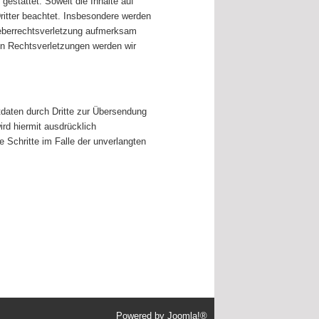
gestattet. Soweit die Inhalte auf
Dritter beachtet. Insbesondere werden
rheberrechtsverletzung aufmerksam
on Rechtsverletzungen werden wir
daten durch Dritte zur Übersendung
rd hiermit ausdrücklich
e Schritte im Falle der unverlangten
Powered by
Joomla!®